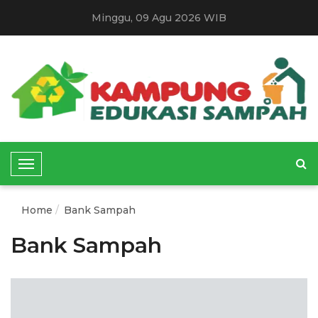
Minggu, 09 Agu 2026 WIB
T
o
g
Home
Bank Sampah
g
l
Bank Sampah
e
N
a
v