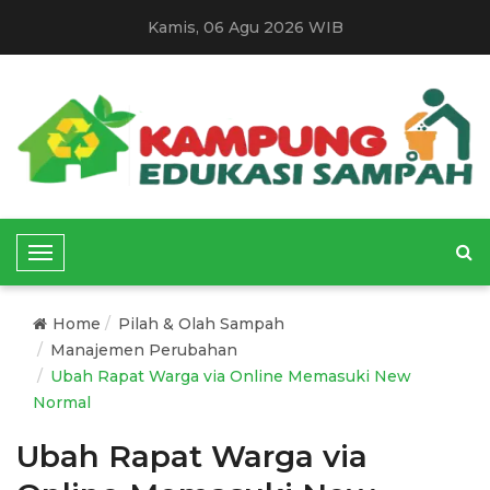
Kamis, 06 Agu 2026 WIB
T
o
g
Home
Pilah & Olah Sampah
g
Manajemen Perubahan
l
Ubah Rapat Warga via Online Memasuki New
e
Normal
N
a
Ubah Rapat Warga via
v