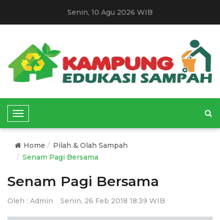
Senin, 10 Agu 2026 WIB
T
o
g
Home
Pilah & Olah Sampah
g
Senam Pagi Bersama
l
e
Senam Pagi Bersama
N
a
Oleh :
Admin
Senin, 26 Feb 2018 18:39 WIB
v