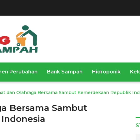
en Perubahan
Bank Sampah
Hidroponik
Kel
hat dan Olahraga Bersama Sambut Kemerdekaan Republik Ind
aga Bersama Sambut
Indonesia
S