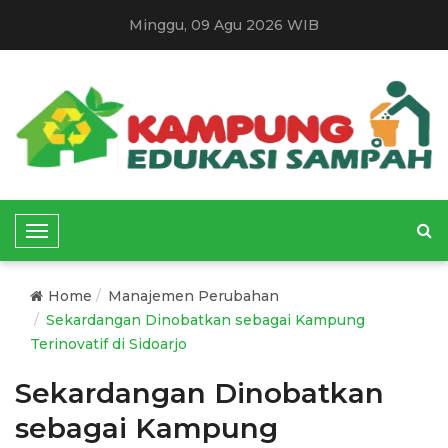
Minggu, 09 Agu 2026 WIB
T
o
g
Home
Manajemen Perubahan
g
Sekardangan Dinobatkan sebagai Kampung
l
Terinovatif di Sidoarjo
e
N
Sekardangan Dinobatkan
a
sebagai Kampung
v