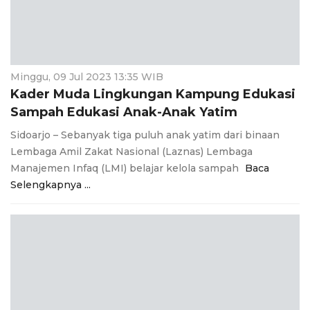
i
g
a
t
i
Minggu, 09 Jul 2023 13:35 WIB
o
Kader Muda Lingkungan Kampung Edukasi
n
Sampah Edukasi Anak-Anak Yatim
Sidoarjo – Sebanyak tiga puluh anak yatim dari binaan
Lembaga Amil Zakat Nasional (Laznas) Lembaga
Manajemen Infaq (LMI) belajar kelola sampah
Baca
Selengkapnya ...