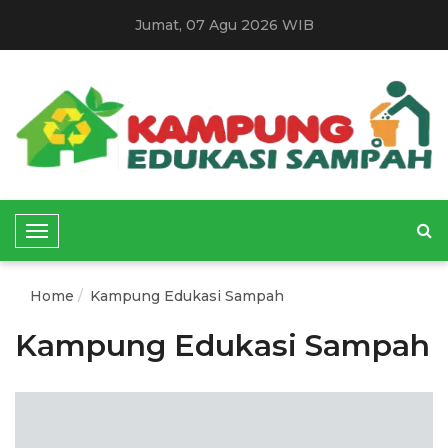
Jumat, 07 Agu 2026 WIB
T
o
g
Home
Kampung Edukasi Sampah
g
l
Kampung Edukasi Sampah
e
N
a
v