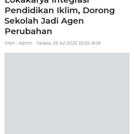
i
Pendidikan Iklim, Dorong
g
a
Sekolah Jadi Agen
t
Perubahan
i
o
Oleh :
Admin
Selasa, 29 Jul 2025 22:25 WIB
n