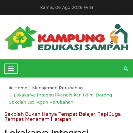
Kamis, 06 Agu 2026 WIB
T
o
g
Home
Manajemen Perubahan
g
Lokakarya Integrasi Pendidikan Iklim, Dorong
l
Sekolah Jadi Agen Perubahan
e
N
Sekolah Bukan Hanya Tempat Belajar, Tapi Juga
Tempat Menanam Harapan
a
v
Lokakarya Integrasi