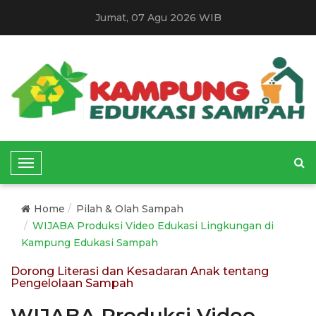
Jumat, 07 Agu 2026 WIB
T
o
g
Home
Pilah & Olah Sampah
g
WIJABA Produksi Video Edukasi Lingkungan di
l
Kampung Edukasi Sampah
e
N
Dorong Literasi dan Kesadaran Anak tentang
Pengelolaan Sampah
a
v
WIJABA Produksi Video